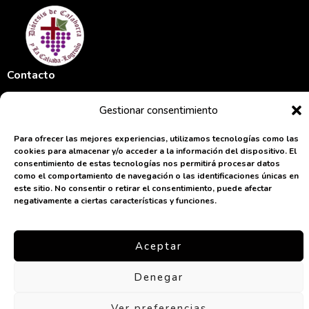
Contacto
+34 941 270 008
Gestionar consentimiento
iglesiaenlarioja@gmail.com
Para ofrecer las mejores experiencias, utilizamos tecnologías como las
Oficinas Diocesanas: C/Obispo
cookies para almacenar y/o acceder a la información del dispositivo. El
Fidel Garcia 1, 26004
consentimiento de estas tecnologías nos permitirá procesar datos
Logroño, La Rioja
como el comportamiento de navegación o las identificaciones únicas en
este sitio. No consentir o retirar el consentimiento, puede afectar
negativamente a ciertas características y funciones.
Aviso legal
Política de privacidad
Aceptar
Inicio
Correo
Sacerdotes
Contacto
Denegar
iglesiaenlarioja.org©2026 – All Rights Reserved
Ver preferencias