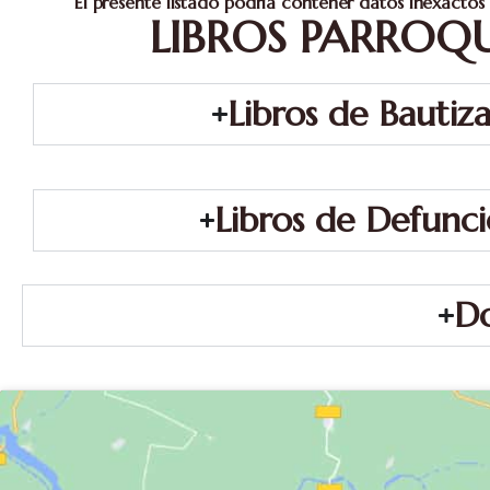
El presente listado podría contener datos inexactos 
LIBROS PARROQ
Libros de Bautiz
Libros de Defunc
Do