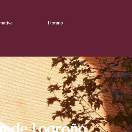
mativa
Horario
ón de Logroño