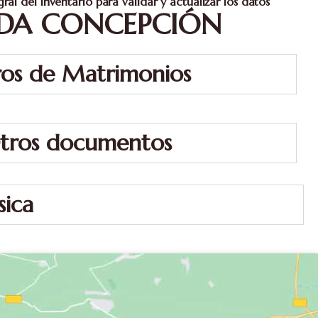
al del inventario para validar y actualizar los datos
ADA CONCEPCIÓN
ros de Matrimonios
tros documentos
ica