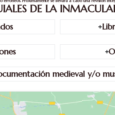
o erróneos. Próximamente se llevará a cabo una revisión integr
UIALES DE LA INMACUL
ados
Lib
iones
O
cumentación medieval y/o mus